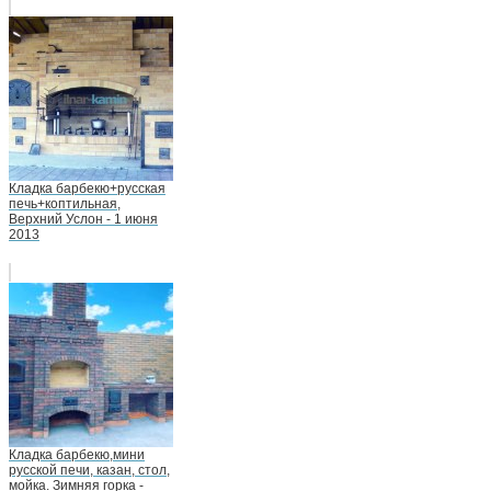
Кладка барбекю+русская
печь+коптильная,
Верхний Услон - 1 июня
2013
Кладка барбекю,мини
русской печи, казан, стол,
мойка. Зимняя горка -