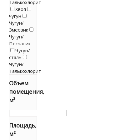
Талькохлорит
Хвоя
чугун
Чугун/
Змеевик
Чугун/
Песчаник
Чугун/
сталь
Чугун/
Талькохлорит
Объем
помещения,
м³
Площадь,
м²