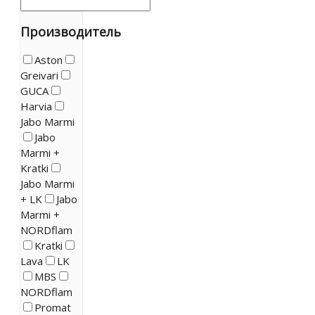
Производитель
Aston
Greivari
GUCA
Harvia
Jabo Marmi
Jabo
Marmi +
Kratki
Jabo Marmi
+ LK
Jabo
Marmi +
NORDflam
Kratki
Lava
LK
MBS
NORDflam
Promat