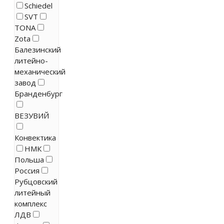
Schiedel
SVT
TONA
Zota
Балезинский
литейно-
механический
завод
Бранденбург
ВЕЗУВИЙ
Конвектика
НМК
Польша
Россия
Рубцовский
литейный
комплекс
ЛДВ