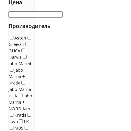
Цена
Производитель
Aston
Greivari
GUCA
Harvia
Jabo Marmi
Jabo
Marmi +
Kratki
Jabo Marmi
+ LK
Jabo
Marmi +
NORDflam
Kratki
Lava
LK
MBS