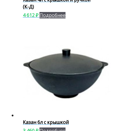
(К-Д)
4 612
₽
Подробнее
Казан 6л с крышкой
3 460
₽
Подробнее