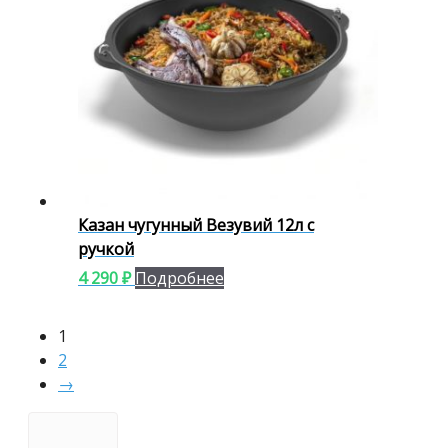
Казан чугунный Везувий 12л с
ручкой
4 290
₽
Подробнее
1
2
→