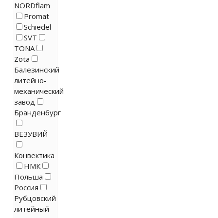
NORDflam
Promat
Schiedel
SVT
TONA
Zota
Балезинский
литейно-
механический
завод
Бранденбург
ВЕЗУВИЙ
Конвектика
НМК
Польша
Россия
Рубцовский
литейный