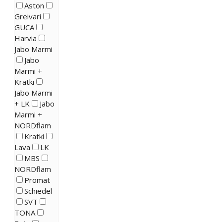
Aston
Greivari
GUCA
Harvia
Jabo Marmi
Jabo
Marmi +
Kratki
Jabo Marmi
+ LK
Jabo
Marmi +
NORDflam
Kratki
Lava
LK
MBS
NORDflam
Promat
Schiedel
SVT
TONA