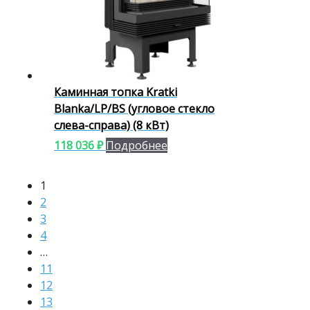
Каминная топка Kratki
Blanka/LP/BS (угловое стекло
слева-справа) (8 кВт)
118 036
₽
Подробнее
1
2
3
4
…
11
12
13