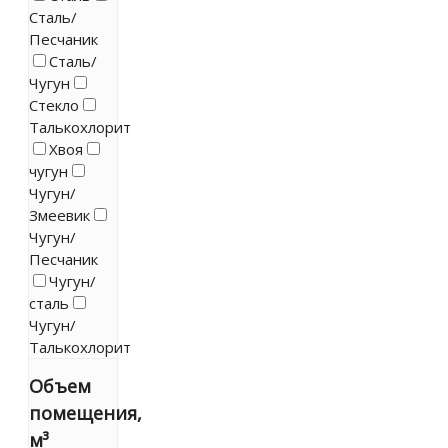
Сталь/
Песчаник
Сталь/
Чугун
Стекло
Талькохлорит
Хвоя
чугун
Чугун/
Змеевик
Чугун/
Песчаник
Чугун/
сталь
Чугун/
Талькохлорит
Объем
помещения,
м³