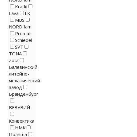
Kratki
Lava
LK
MBS
NORDflam
Promat
Schiedel
SVT
TONA
Zota
Балезинский
литейно-
механический
завод
Бранденбург
ВЕЗУВИЙ
Конвектика
НМК
Польша