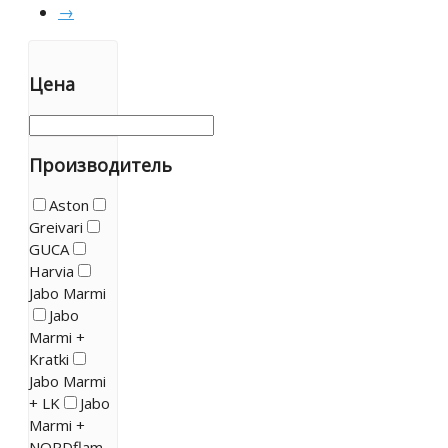
→
Цена
Производитель
Aston
Greivari
GUCA
Harvia
Jabo Marmi
Jabo
Marmi +
Kratki
Jabo Marmi
+ LK
Jabo
Marmi +
NORDflam