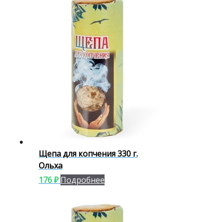
Щепа для копчения 330 г.
Ольха
176
₽
Подробнее