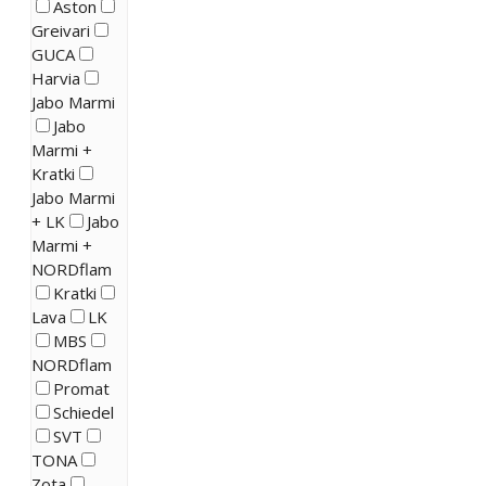
Aston
Greivari
GUCA
Harvia
Jabo Marmi
Jabo
Marmi +
Kratki
Jabo Marmi
+ LK
Jabo
Marmi +
NORDflam
Kratki
Lava
LK
MBS
NORDflam
Promat
Schiedel
SVT
TONA
Zota