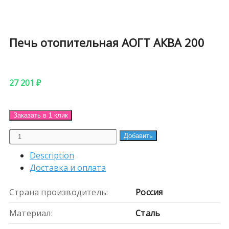
Печь отопительная АОГТ АКВА 200
27 201
₽
Заказать в 1 клик
Печь
Добавить
отопительная
Description
АОГТ
Доставка и оплата
АКВА
200
Страна производитель:
Россия
quantity
Материал:
Сталь