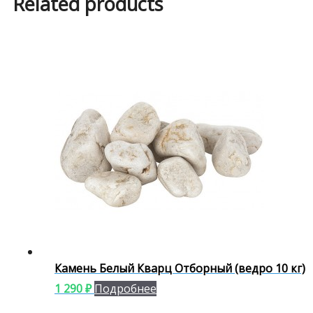
Related products
Камень Белый Кварц Отборный (ведро 10 кг)
1 290
₽
Подробнее