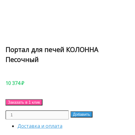
Портал для печей КОЛОННА
Песочный
10 374
₽
Заказать в 1 клик
Портал
Добавить
для
Доставка и оплата
печей