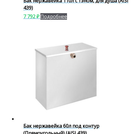
Бак нержавейка 110л с тэном, для душа (AISI
439)
7 792
₽
Подробнее
Бак нержавейка 60л под контур
(Прямоугольный) (AISI 439)