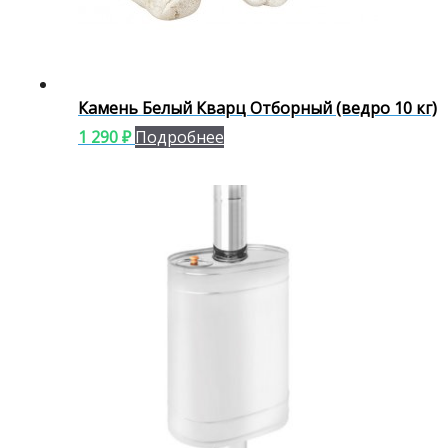
Камень Белый Кварц Отборный (ведро 10 кг)
1 290
₽
Подробнее