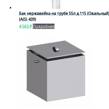
Бак нержавейка на трубе 55л д.115 (Овальный
(AISI 439)
4 563
₽
Подробнее