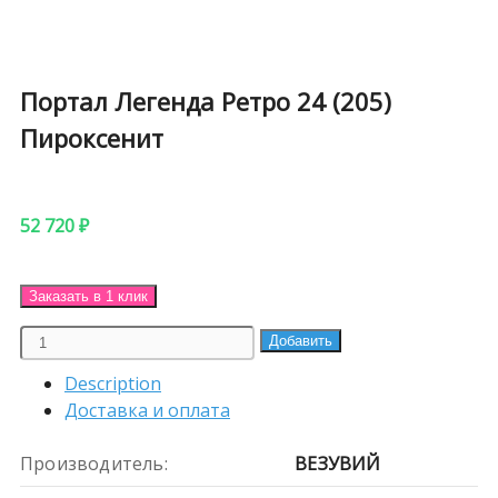
Портал Легенда Ретро 24 (205)
Пироксенит
52 720
₽
Заказать в 1 клик
Портал
Добавить
Легенда
Description
Ретро
Доставка и оплата
24
(205)
Производитель:
ВЕЗУВИЙ
Пироксенит
quantity